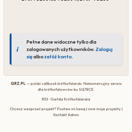
Pełne dane widoczne tylko dla
zalogowanych użytkowników.
Zaloguj
się
albo
załóż konto
.
QRZ.PL
— polski callbook krótkofalarski. Niekomercyjny serwis
dla krótkofalowców by
SQ7BCE
.
RSS
·
Giełda Krótkofalarska
Chcesz wesprzeć projekt?
Postaw mi kawę
|
inne moje projekty
|
Kontakt Admin