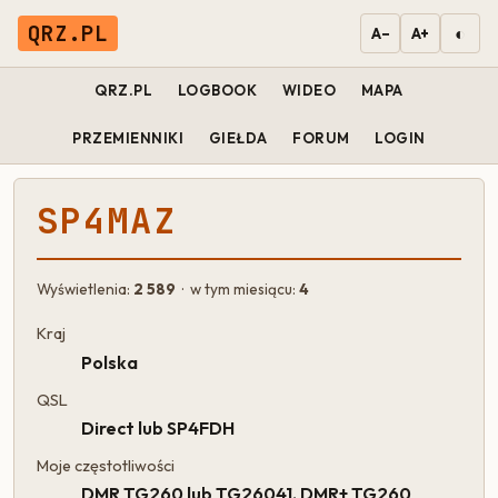
QRZ.PL
◐
A−
A+
QRZ.PL
LOGBOOK
WIDEO
MAPA
PRZEMIENNIKI
GIEŁDA
FORUM
LOGIN
SP4MAZ
Wyświetlenia:
2 589
· w tym miesiącu:
4
Kraj
Polska
QSL
Direct lub SP4FDH
Moje częstotliwości
DMR TG260 lub TG26041, DMR+ TG260